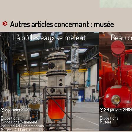
Autres articles concernant : musée
Là où les eaux se mêlent
Beau c
5 janvier 2020
26 janvier 2019
Expositions
Expositions
Expositions Evènement
Musées
Institut d'Art Contemporain
Musée d'Art Contemporain