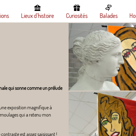
tions
Lieux d’histoire
Curiosités
Balades
Ho
ennale qui sonne comme un prélude
 une exposition magnifique à
s moulages qui a retenu mon
 contraste est assez saisissant !