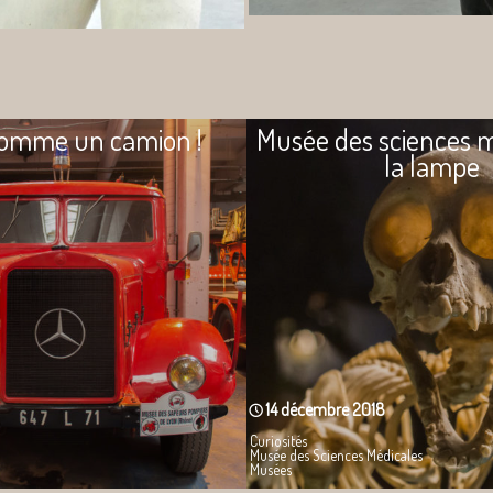
omme un camion !
Musée des sciences m
la lampe
14 décembre 2018
Curiosités
Musée des Sciences Médicales
Musées