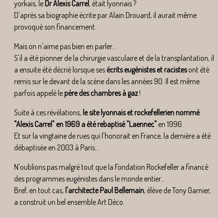
yorkais, le
Dr Alexis Carrel
, était lyonnais ?
D'après sa biographie écrite par Alain Drouard, il aurait même
provoqué son financement.
Mais on n'aime pas bien en parler...
S'il a été pionner de la chirurgie vasculaire et de la transplantation, il
a ensuite été décrié lorsque ses
écrits eugénistes et racistes
ont été
remis sur le devant de la scène dans les années 90. Il est même
parfois appelé le
père des chambres à gaz
!
Suite à ces révélations,
le site lyonnais et rockefellerien nommé
"Alexis Carrel" en 1969 a été rebaptisé "Laennec"
en 1996.
Et sur la vingtaine de rues qui l'honorait en France, la dernière a été
débaptisée en 2003 à Paris...
N'oublions pas malgré tout que la Fondation Rockefeller a financé
des programmes eugénistes dans le monde entier...
Bref, en tout cas,
l'architecte Paul Bellemain
, élève de Tony Garnier,
a construit un bel ensemble Art Déco.