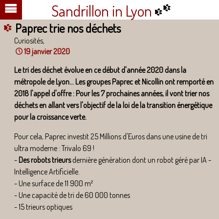
Sandrillon in Lyon
Paprec trie nos déchets
Curiosités,
19 janvier 2020
Le tri des déchet évolue en ce début d'année 2020 dans la
métropole de Lyon... Les groupes Paprec et Nicollin ont remporté en
2018 l'appel d'offre : Pour les 7 prochaines années, il vont trier nos
déchets en allant vers l'objectif de la loi de la transition énergétique
pour la croissance verte.
Pour cela, Paprec investit 25 Millions d'Euros dans une usine de tri
ultra moderne : Trivalo 69 !
-
Des robots trieurs
dernière génération dont un robot géré par IA -
Intelligence Artificielle.
- Une surface de 11 900 m²
- Une capacité de tri de 60 000 tonnes
- 15 trieurs optiques