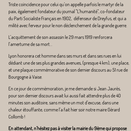
Triste coïncidence pour celui qu'on appelle parfois le martyr de la
paix, également fondateur du journal "L'humanité", co-fondateur
du Parti Socialiste Français en 1902, défenseur de Dreyfus, et qui a
milité avec ferveur pour le non déclenchement de la grande guerre.
L'acquittement de son assassin le 29 mars 1919 renforcera
l'amertume de sa mort...
Lyon honorera cet homme dans ses murs et dans ses rues en lui
dédiant une de ses plus grandes avenues, (presque 4 km), une place,
et une plaque commémorative de son dernier discours au 51 rue de
Bourgogne à Vaise.
En ce jour de commémoration, je me demande si Jean Jaurès,
pour son dernier discours avait lui aussi fait attendre plus de 40
minutes son auditoire, sans même un mot d'excuse, dans une
chaleur étouffante, comme l'a fait hier soir notre maire Gérard
Collomb !
En attendant, n'hésitez pas à visiter la mairie du 9ème qui propose