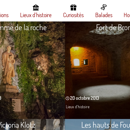
tions
Lieux d’histoire
Curiosités
Balades
Ho
mme de la roche
Fort de Bro
3
20 octobre 2013
Lieux d'histoire
ictoria Klotz
Les hauts de Fou