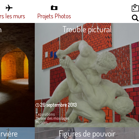
rs les murs
Projets Photos
n
Trouble pictural
26 septembre 2013
Expositions
Musée des moulages
Musées
rvière
Figures de pouvoir