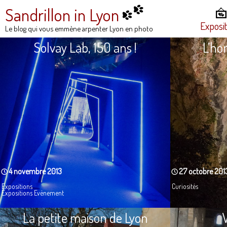
Sandrillon in Lyon
Exposi
Le blog qui vous emmène arpenter Lyon en photo
Solvay Lab, 150 ans !
L’ho
4 novembre 2013
27 octobre 201
Expositions
Curiosités
Expositions Evènement
La petite maison de Lyon
V