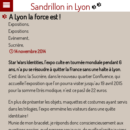
Sandrillon in Lyon
A Lyon la force est !
Expositions,
Expositions
Evènement,
Sucrière,
14 novembre 2014
Star Wars Identities, l'expo culte en tournée mondiale pendant 6
ans, n'a pu se résoudre à quitter la France sans une halte à Lyon.
C'est donc la Sucrière, dans le nouveau quartier Confluence, qui
accueille l'exposition que l'on pourra visiter jusqu'au 19 avril 2015
pour la somme (très modique, n'est ce pas) de 22 euros.
En plus de présenter les objets, maquettes et costumes ayant servis
dans les trilogies, l'expo emmène les visiteurs dans une quête
identitaire !
Munie de mon bracelet, je réponds donc consciencieusement aux
questions posées, quel personnage je suis, de quelle planète je viens,