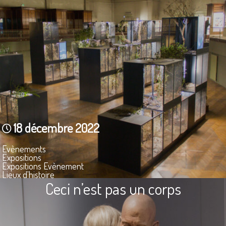
18 décembre 2022
Evènements
Expositions
Expositions Evènement
Lieux d'histoire
Musées
Ceci n’est pas un corps