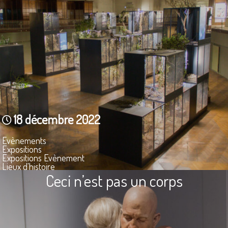
18 décembre 2022
Evènements
Expositions
Expositions Evènement
Lieux d'histoire
Musées
Ceci n’est pas un corps