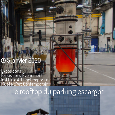
5 janvier 2020
Expositions
Expositions Evènement
Institut d'Art Contemporain
Musée d'Art Contemporain
Le rooftop du parking escargot