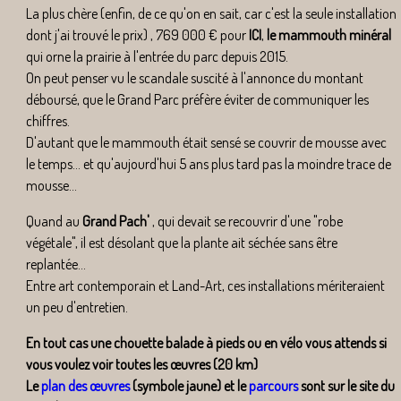
La plus chère (enfin, de ce qu'on en sait, car c'est la seule installation
dont j'ai trouvé le prix) , 769 000 € pour
ICI
,
le mammouth minéral
qui orne la prairie à l'entrée du parc depuis 2015.
On peut penser vu le scandale suscité à l'annonce du montant
déboursé, que le Grand Parc préfère éviter de communiquer les
chiffres.
D'autant que le mammouth était sensé se couvrir de mousse avec
le temps... et qu'aujourd'hui 5 ans plus tard pas la moindre trace de
mousse...
Quand au
Grand Pach'
, qui devait se recouvrir d'une "robe
végétale", il est désolant que la plante ait séchée sans être
replantée...
Entre art contemporain et Land-Art, ces installations mériteraient
un peu d'entretien.
En tout cas une chouette balade à pieds ou en vélo vous attends si
vous voulez voir toutes les œuvres (20 km)
Le
plan des œuvres
(symbole jaune) et le
parcours
sont sur le site du