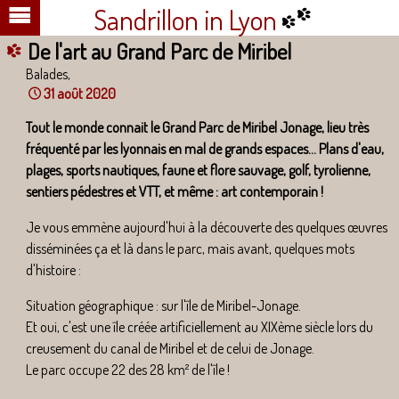
Sandrillon in Lyon
De l'art au Grand Parc de Miribel
Balades,
31 août 2020
Tout le monde connait le Grand Parc de Miribel Jonage, lieu très
fréquenté par les lyonnais en mal de grands espaces... Plans d'eau,
plages, sports nautiques, faune et flore sauvage, golf, tyrolienne,
sentiers pédestres et VTT, et même : art contemporain !
Je vous emmène aujourd'hui à la découverte des quelques œuvres
disséminées ça et là dans le parc, mais avant, quelques mots
d'histoire :
Situation géographique : sur l'île de Miribel-Jonage.
Et oui, c'est une île créée artificiellement au XIXème siècle lors du
creusement du canal de Miribel et de celui de Jonage.
Le parc occupe 22 des 28 km² de l'île !